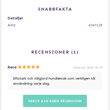
- Hållbar apporteringsleksak som håller länge
- Tåligt material
SNABBFAKTA
- Studsig och superflexibel – perfekt för interaktiv lek
- Flyter – idealisk för vattenlek
Detaljer
- Tål väder och vind för lek året runt
Artnr
6347129
- Mått: 9 x 14 x 9 cm
RECENSIONER
1
René
Skapad
:
2026-04-29
Slitstark och välgjord hundleksak som verkligen tål
användning varje dag.
SKRIV DIN EGEN RECENSION