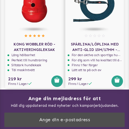
KONG WOBBLER RÖD -
SPÅRLINA/LÖPLINA MED
AKTIVERINGSLEKSAK
ANTI-GLID 15M/17MM -
PETROL
Lång hållbarhet
För den aktiva och sportiga hunden
Perfekt till hundträning
För dig som vill ha kvalitet till din hund!
Slitstark hundleksak
Finns i fler färger
Tål maskintvätt
Lätt att ta på och av
219 kr
299 kr
Finns i Lager
Finns i Lager
Ange din mejladress för att
Vad kan hundar äta?
Håll dig uppdaterad med nyheter och kampanjerbjudanden.
Så mäter du din hund
Träna Nose Work hemma
DogArtist.se drivs av: