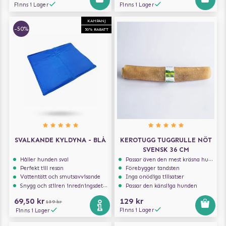
Finns i Lager
Finns i Lager
KAMPANJ
-50%
50% RABATT
SVALKANDE KYLDYNA - BLÅ
KEROTUGG TUGGRULLE NÖT
SVENSK 36 CM
Håller hunden sval
Passar även den mest kräsna hunden
Perfekt till resan
Förebygger tandsten
Vattentätt och smutsavvisande
Inga onödiga tillsatser
Snygg och stilren inredningsdetalj
Passar den känsliga hunden
69,50 kr
129 kr
139 kr
Finns i Lager
Finns i Lager