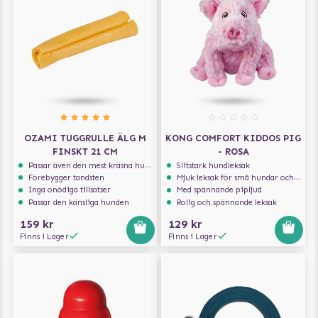
OZAMI TUGGRULLE ÄLG M
KONG COMFORT KIDDOS PIG
FINSKT 21 CM
- ROSA
Passar även den mest kräsna hunden
Slitstark hundleksak
Förebygger tandsten
Mjuk leksak för små hundar och valpar.
Inga onödiga tillsatser
Med spännande pipljud
Passar den känsliga hunden
Rolig och spännande leksak
159 kr
129 kr
Finns i Lager
Finns i Lager