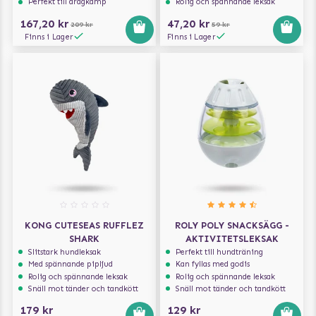
Perfekt till dragkamp
Rolig och spännande leksak
167,20 kr
47,20 kr
209 kr
59 kr
Finns i Lager
Finns i Lager
KONG CUTESEAS RUFFLEZ
ROLY POLY SNACKSÄGG -
SHARK
AKTIVITETSLEKSAK
Slitstark hundleksak
Perfekt till hundträning
Med spännande pipljud
Kan fyllas med godis
Rolig och spännande leksak
Rolig och spännande leksak
Snäll mot tänder och tandkött
Snäll mot tänder och tandkött
179 kr
129 kr