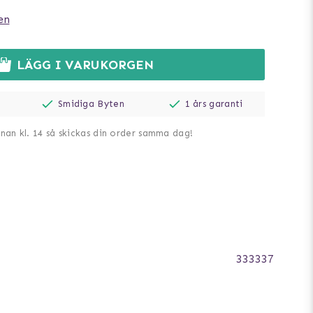
en
LÄGG I VARUKORGEN
Smidiga Byten
1 års garanti
nnan kl. 14 så skickas din order samma dag!
333337