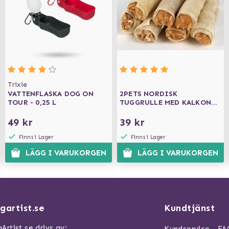
Trixie
VATTENFLASKA DOG ON
2PETS NORDISK
TOUR - 0,25 L
TUGGRULLE MED KALKON
13 CM
49 kr
39 kr
Finns i Lager
Finns i Lager
LÄGG I VARUKORGEN
LÄGG I VARUKORGEN
gartist.se
Kundtjänst
Artist.se drivs av: