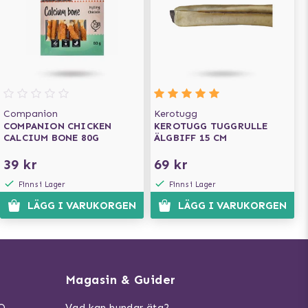
Companion
Kerotugg
COMPANION CHICKEN
KEROTUGG TUGGRULLE
CALCIUM BONE 80G
ÄLGBIFF 15 CM
39 kr
69 kr
Finns i Lager
Finns i Lager
LÄGG I VARUKORGEN
LÄGG I VARUKORGEN
Magasin & Guider