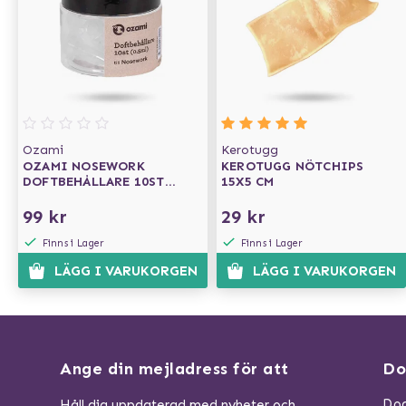
Ozami
Kerotugg
OZAMI NOSEWORK
KEROTUGG NÖTCHIPS
DOFTBEHÅLLARE 10ST
15X5 CM
0,5ML
99 kr
29 kr
Finns i Lager
Finns i Lager
LÄGG I VARUKORGEN
LÄGG I VARUKORGEN
Ange din mejladress för att
Do
Dog
Håll dig uppdaterad med nyheter och