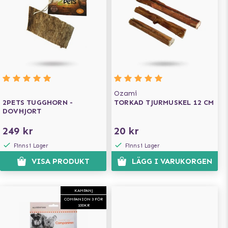
Ozami
2PETS TUGGHORN -
TORKAD TJURMUSKEL 12 CM
DOVHJORT
249 kr
20 kr
Finns i Lager
Finns i Lager
VISA PRODUKT
LÄGG I VARUKORGEN
KAMPANJ
COMPANION 3 FÖR
100KR