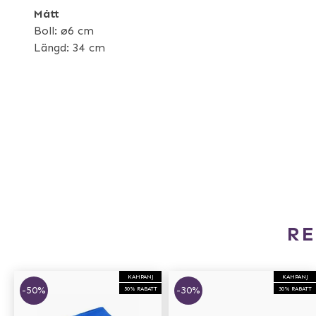
Mått
Boll: ø6 cm
Längd: 34 cm
R
KAMPANJ
KAMPANJ
-50%
-30%
50% RABATT
30% RABATT