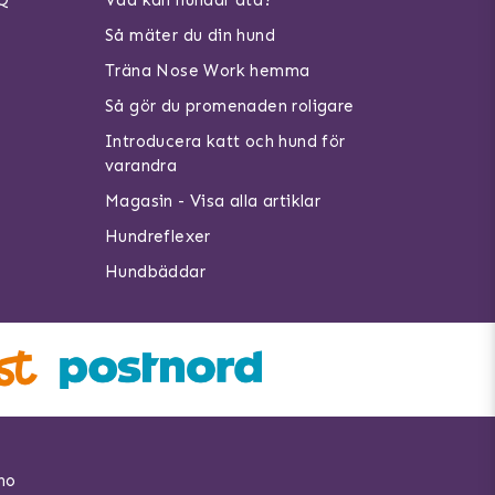
AQ
Vad kan hundar äta?
Så mäter du din hund
Träna Nose Work hemma
Så gör du promenaden roligare
Introducera katt och hund för
varandra
Magasin - Visa alla artiklar
Hundreflexer
Hundbäddar
no