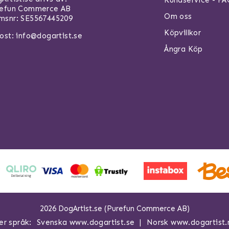
Kundservice - F
refun Commerce AB
Om oss
snr: SE5567445209
Köpvillkor
ost:
info@dogartist.se
Ångra Köp
2026 DogArtist.se (Purefun Commerce AB)
er språk:
Svenska www.dogartist.se
Norsk www.dogartist.