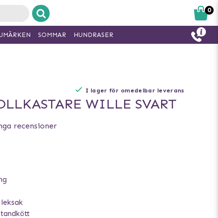
0
UMÄRKEN
SOMMAR
HUNDRASER
I lager för omedelbar leverans
LLKASTARE WILLE SVART
nga recensioner
ing
 leksak
 tandkött