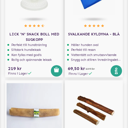
LICK 'N' SNACK BOLL MED
SVALKANDE KYLDYNA - BLÅ
SUGKOPP
Perfekt till hundträning
Håller hunden sval
Slitstark hundleksak
Perfekt till resan
Kan fyllas med godis
Vattentätt och smutsavvisande
Rolig och spännande leksak
Snygg och stilren inredningsdetalj
219 kr
69,50 kr
139 kr
Finns i Lager
Finns i Lager