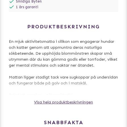
Smidiga Byten
1 års garanti
PRODUKTBESKRIVNING
En mjuk aktivitetsmatta i silikon som engagerar hundar
och katter genom att uppmuntra deras naturliga
sökbeteende. De upphöjda blommönstren skapar små
utrymmen där du kan gömma godis eller torrfoder, vilket
ger mental stimulans och saktar ner ätandet.
Mattan ligger stadigt tack vare sugkoppar på undersidan
och fungerar både på golv och i matskål.
Enkel att rengöra – tål maskindisk.
Visa hela produktbeskrivningen
- En aktivitetsmatta i silikon som stimulerar hundens eller
kattens naturliga nosande
- Perfekt för att gömma godis eller mat.
SNABBFAKTA
- Aktiverar hundens eller kattens luktsinne och