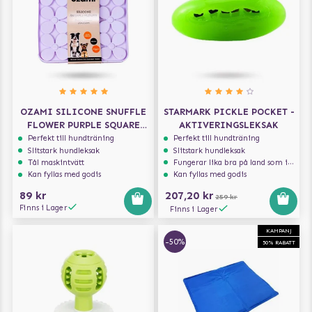
OZAMI SILICONE SNUFFLE
STARMARK PICKLE POCKET -
FLOWER PURPLE SQUARE
AKTIVERINGSLEKSAK
20X20 CM
Perfekt till hundträning
Perfekt till hundträning
Slitstark hundleksak
Slitstark hundleksak
Tål maskintvätt
Fungerar lika bra på land som i vatten
Kan fyllas med godis
Kan fyllas med godis
89 kr
207,20 kr
259 kr
Finns i Lager
Finns i Lager
KAMPANJ
-50%
50% RABATT