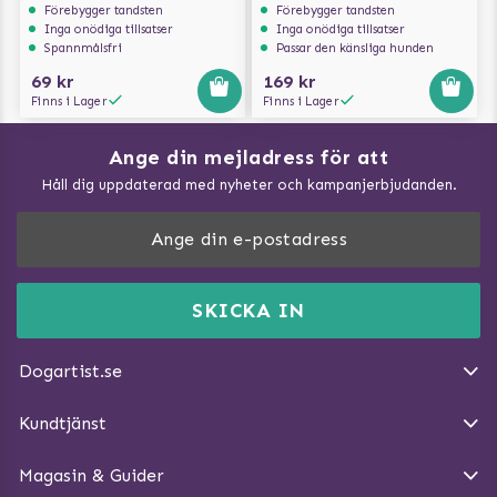
Förebygger tandsten
Förebygger tandsten
Inga onödiga tillsatser
Inga onödiga tillsatser
Spannmålsfri
Passar den känsliga hunden
69 kr
169 kr
Finns i Lager
Finns i Lager
Ange din mejladress för att
Vad kan hundar äta?
Håll dig uppdaterad med nyheter och kampanjerbjudanden.
Så mäter du din hund
Träna Nose Work hemma
DogArtist.se drivs av:
Purefun Commerce AB
Kundservice - FAQ
Momsnr: SE5567445209
SKICKA IN
Så gör du promenaden roligare
E-post:
info@dogartist.se
Om oss
Introducera katt och hund för varandra
Dogartist.se
Köpvillkor
Magasin - Visa alla artiklar
Kundtjänst
Ångra Köp
Hundreflexer
Magasin & Guider
Hundbäddar