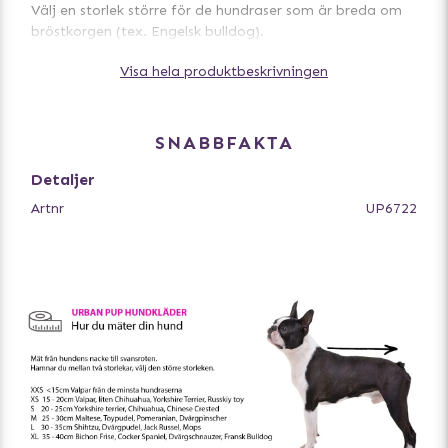
Välj en storlek större för de hundraser som är breda om
bröstkorgen (tex. Engelsk bulldog).
Välj en storlek mindre för smala hundraser (tex.
Visa hela produktbeskrivningen
vinthundar).
SNABBFAKTA
Detaljer
Artnr
UP6722