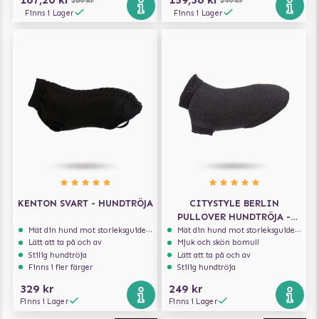
209 kr
249 kr
Finns i Lager
Finns i Lager
KENTON SVART - HUNDTRÖJA
CITYSTYLE BERLIN
PULLOVER HUNDTRÖJA -
ANTRACIT
Mät din hund mot storleksguiden för att få rätt storlek
Mät din hund mot storleksguiden för att få rätt storlek
Lätt att ta på och av
Mjuk och skön bomull
Stilig hundtröja
Lätt att ta på och av
Finns i fler färger
Stilig hundtröja
329 kr
249 kr
Finns i Lager
Finns i Lager