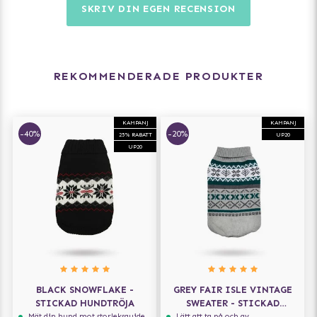
SKRIV DIN EGEN RECENSION
REKOMMENDERADE PRODUKTER
KAMPANJ
KAMPANJ
-40%
-20%
25% RABATT
UP20
UP20
BLACK SNOWFLAKE -
GREY FAIR ISLE VINTAGE
STICKAD HUNDTRÖJA
SWEATER - STICKAD
HUNDTRÖJA
Mät din hund mot storleksguiden för att få rätt storlek
Lätt att ta på och av