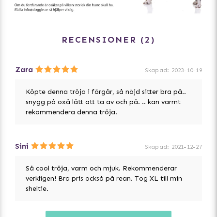
RECENSIONER
2
Zara
Skapad
:
2023-10-19
Köpte denna tröja i förgår, så nöjd sitter bra på..
snygg på oxå lätt att ta av och på. .. kan varmt
rekommendera denna tröja.
Sini
Skapad
:
2021-12-27
Så cool tröja, varm och mjuk. Rekommenderar
verkligen! Bra pris också på rean. Tog XL till min
sheltie.