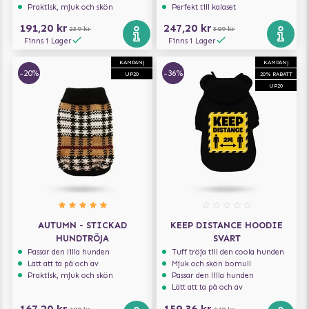
Praktisk, mjuk och skön
Perfekt till kalaset
191,20 kr
247,20 kr
239 kr
309 kr
Finns i Lager
Finns i Lager
KAMPANJ
KAMPANJ
-20%
-36%
UP20
20% RABATT
UP20
AUTUMN - STICKAD
KEEP DISTANCE HOODIE
HUNDTRÖJA
SVART
Passar den lilla hunden
Tuff tröja till den coola hunden
Lätt att ta på och av
Mjuk och skön bomull
Praktisk, mjuk och skön
Passar den lilla hunden
Lätt att ta på och av
167,20 kr
159,36 kr