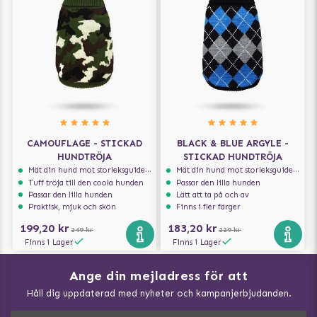
CAMOUFLAGE - STICKAD
BLACK & BLUE ARGYLE -
HUNDTRÖJA
STICKAD HUNDTRÖJA
Mät din hund mot storleksguiden för att få rätt storlek
Mät din hund mot storleksguiden för att få rätt storlek
Tuff tröja till den coola hunden
Passar den lilla hunden
Passar den lilla hunden
Lätt att ta på och av
Praktisk, mjuk och skön
Finns i fler färger
199,20 kr
183,20 kr
249 kr
229 kr
Finns i Lager
Finns i Lager
Ange din mejladress för att
Vad kan hundar äta?
Håll dig uppdaterad med nyheter och kampanjerbjudanden.