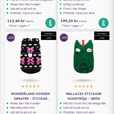
Passar den lilla hunden
Stilig hundtröja
Lätt att ta på och av
Finns i fler färger
Praktisk, mjuk och skön
Praktisk, mjuk och skön
113,40 kr
199,20 kr
189 kr
249 kr
Finns i Lager
Finns i Lager
KAMPANJ
KAMPANJ
-20%
-20%
UP20
UP20
WONDERLAND HOODED
WALLACES STICKADE
SWEATER - STICKAD
HUNDTRÖJA - GRÖN
HUNDTRÖJA
Passar den lilla hunden
Mät din hund mot storleksguiden för att få rätt storlek
Med dekorativ tofs
Lätt att ta på och av
Lätt att ta på och av
Praktisk, mjuk och skön