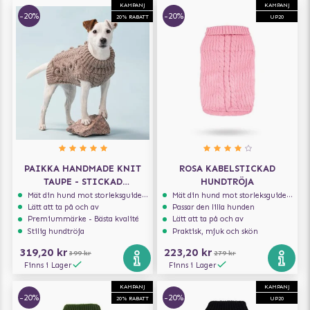
KAMPANJ
KAMPANJ
-20%
-20%
20% RABATT
UP20
PAIKKA HANDMADE KNIT
ROSA KABELSTICKAD
TAUPE - STICKAD
HUNDTRÖJA
HUNDTRÖJA
Mät din hund mot storleksguiden för att få rätt storlek
Mät din hund mot storleksguiden för att få rätt storlek
Lätt att ta på och av
Passar den lilla hunden
Premiummärke - Bästa kvalité
Lätt att ta på och av
Stilig hundtröja
Praktisk, mjuk och skön
319,20 kr
223,20 kr
399 kr
279 kr
Finns i Lager
Finns i Lager
KAMPANJ
KAMPANJ
-20%
-20%
20% RABATT
UP20