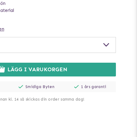
kön
aterial
en
LÄGG I VARUKORGEN
Smidiga Byten
1 års garanti
nnan kl. 14 så skickas din order samma dag!