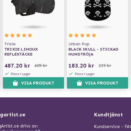
Trixie
Urban Pup
TRIXIE LIMOUX
BLACK SKULL - STICKAD
REFLEXTÄCKE
HUNDTRÖJA
487,20 kr
183,20 kr
609 kr
229 kr
Finns i Lager
Finns i Lager
VISA PRODUKT
VISA PRODUKT
gartist.se
Kundtjänst
Artist.se drivs av:
Kundservice - F