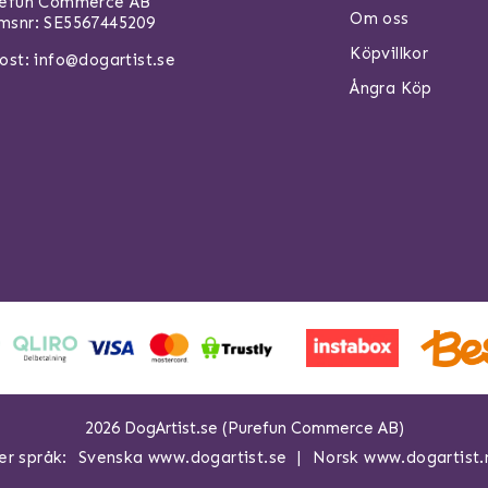
refun Commerce AB
Om oss
snr: SE5567445209
Köpvillkor
ost:
info@dogartist.se
Ångra Köp
2026 DogArtist.se (Purefun Commerce AB)
er språk:
Svenska www.dogartist.se
Norsk www.dogartist.