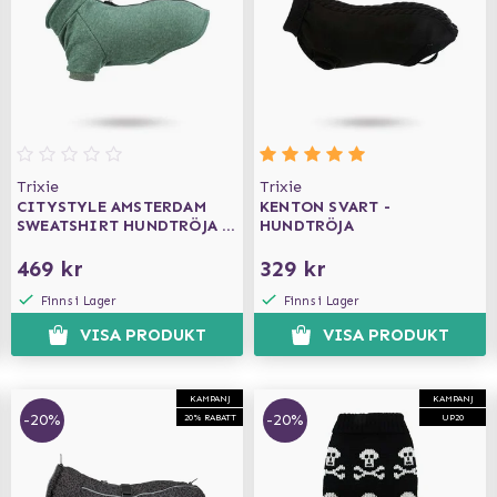
Trixie
Trixie
CITYSTYLE AMSTERDAM
KENTON SVART -
SWEATSHIRT HUNDTRÖJA -
HUNDTRÖJA
GRÖN
469 kr
329 kr
Finns i Lager
Finns i Lager
VISA PRODUKT
VISA PRODUKT
KAMPANJ
KAMPANJ
-20%
-20%
20% RABATT
UP20