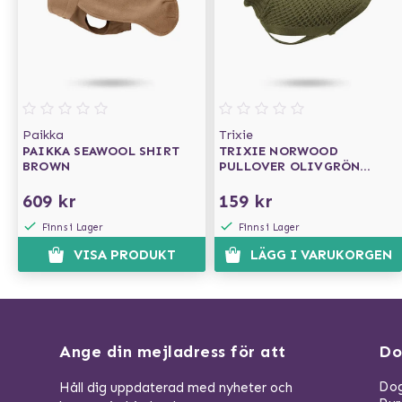
Paikka
Trixie
PAIKKA SEAWOOL SHIRT
TRIXIE NORWOOD
BROWN
PULLOVER OLIVGRÖN
21 CM
609 kr
159 kr
Finns i Lager
Finns i Lager
VISA PRODUKT
LÄGG I VARUKORGEN
Ange din mejladress för att
Do
Dog
Håll dig uppdaterad med nyheter och