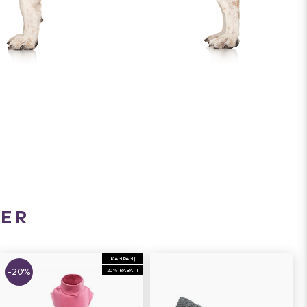
ER
KAMPANJ
-20%
20% RABATT