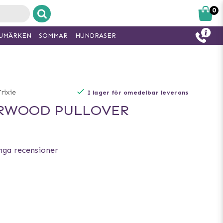
0
UMÄRKEN
SOMMAR
HUNDRASER
rixie
I lager för omedelbar leverans
ORWOOD PULLOVER
nga recensioner