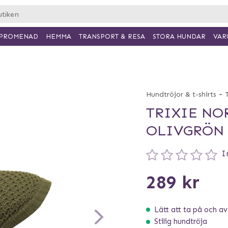
PROMENAD
HEMMA
TRANSPORT & RESA
VAR
STORA HUNDAR
-
Hundtröjor & t-shirts
T
TRIXIE N
OLIVGRÖN
I
289 kr
Lätt att ta på och av
Stilig hundtröja