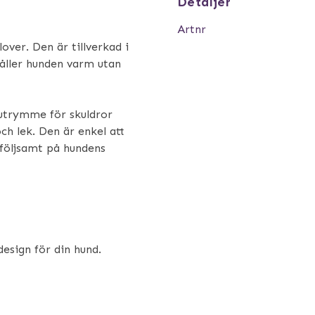
Detaljer
Artnr
ver. Den är tillverkad i
åller hunden varm utan
utrymme för skuldror
ch lek. Den är enkel att
 följsamt på hundens
t
esign för din hund.