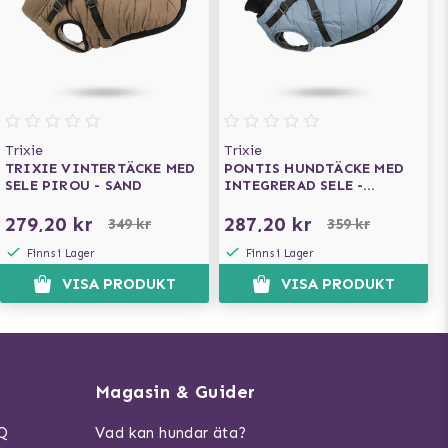
Trixie
Trixie
TRIXIE VINTERTÄCKE MED
PONTIS HUNDTÄCKE MED
SELE PIROU - SAND
INTEGRERAD SELE -
BLÅ/GRÅ
279,20 kr
287,20 kr
349 kr
359 kr
Finns i Lager
Finns i Lager
VISA PRODUKT
VISA PRODUKT
Magasin & Guider
AQ
Vad kan hundar äta?