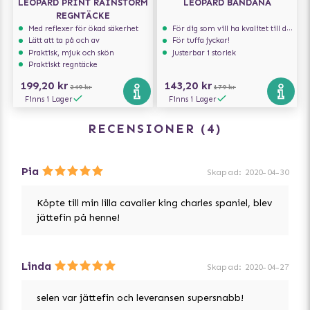
LEOPARD PRINT RAINSTORM
LEOPARD BANDANA
REGNTÄCKE
Med reflexer för ökad säkerhet
För dig som vill ha kvalitet till din hund!
Lätt att ta på och av
För tuffa jyckar!
Praktisk, mjuk och skön
Justerbar i storlek
Praktiskt regntäcke
199,20 kr
143,20 kr
249 kr
179 kr
Finns i Lager
Finns i Lager
RECENSIONER
4
Pia
Skapad
:
2020-04-30
Köpte till min lilla cavalier king charles spaniel, blev
jättefin på henne!
Linda
Skapad
:
2020-04-27
selen var jättefin och leveransen supersnabb!