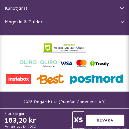
Magasin - Visa alla artiklar
Kundtjänst
Ångra Köp
Hundreflexer
Magasin & Guider
Hundbäddar
2026 DogArtist.se (Purefun Commerce AB)
Fler språk:
Slut i lager
Svenska www.dogartist.se
XS
183,20 kr
BEVAKA
Norsk www.dogartist.no
Rek pris
229 kr
(-20%)
Cookie consent by CoookieMonster.com