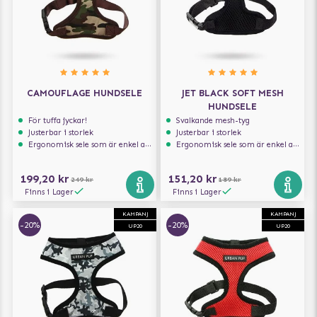
CAMOUFLAGE HUNDSELE
JET BLACK SOFT MESH
HUNDSELE
För tuffa jyckar!
Svalkande mesh-tyg
Justerbar i storlek
Justerbar i storlek
Ergonomisk sele som är enkel att ta på och av
Ergonomisk sele som är enkel att ta på och av
199,20 kr
151,20 kr
249 kr
189 kr
Finns i Lager
Finns i Lager
KAMPANJ
KAMPANJ
-20%
-20%
UP20
UP20