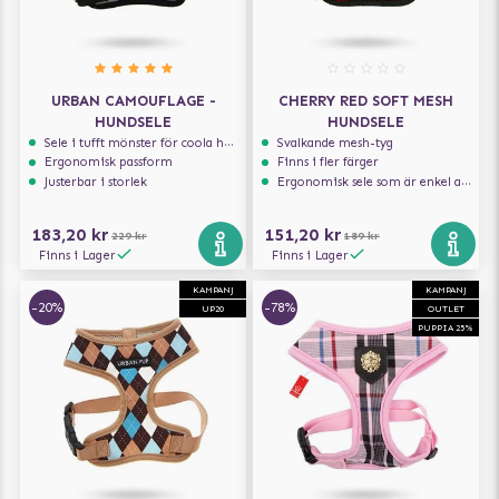
URBAN CAMOUFLAGE -
CHERRY RED SOFT MESH
HUNDSELE
HUNDSELE
Sele i tufft mönster för coola hundar
Svalkande mesh-tyg
Ergonomisk passform
Finns i fler färger
Justerbar i storlek
Ergonomisk sele som är enkel att ta på och av
183,20 kr
151,20 kr
229 kr
189 kr
Finns i Lager
Finns i Lager
KAMPANJ
KAMPANJ
-20%
-78%
UP20
OUTLET
PUPPIA 25%