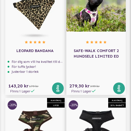
LEOPARD BANDANA
SAFE-WALK COMFORT 2
HUNDSELE LIMITED ED
För dig som vill ha kvalitet till din hund!
För tuffa jyckar!
Justerbar i storlek
143,20 kr
279,30 kr
179 kr
399 kr
Finns i Lager
Finns i Lager
KAMPANJ
KAMPANJ
-20%
-20%
UP20
20% RABATT