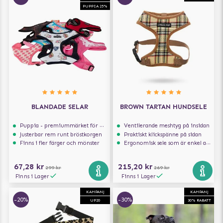
PUPPIA 25%
BLANDADE SELAR
BROWN TARTAN HUNDSELE
Puppia - premiummärket för hundselar
Ventilerande meshtyg på insidan
Justerbar rem runt bröstkorgen
Praktiskt klickspänne på sidan
Finns i fler färger och mönster
Ergonomisk sele som är enkel att ta på och av
67,28 kr
215,20 kr
299 kr
269 kr
Finns i Lager
Finns i Lager
KAMPANJ
KAMPANJ
-20%
-30%
UP20
30% RABATT