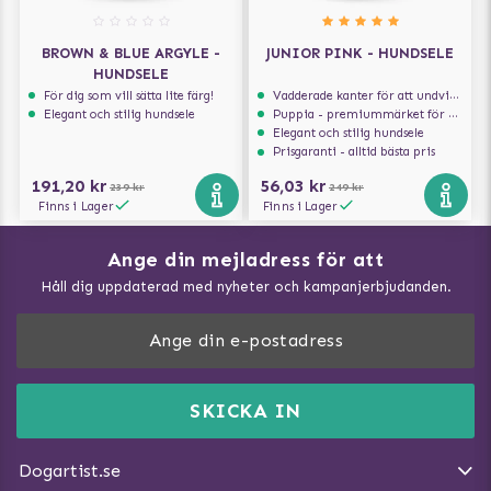
BROWN & BLUE ARGYLE -
JUNIOR PINK - HUNDSELE
HUNDSELE
För dig som vill sätta lite färg!
Vadderade kanter för att undvika skav
Elegant och stilig hundsele
Puppia - premiummärket för hundselar
Elegant och stilig hundsele
Prisgaranti - alltid bästa pris
191,20 kr
56,03 kr
239 kr
249 kr
Finns i Lager
Finns i Lager
Ange din mejladress för att
Vad kan hundar äta?
Håll dig uppdaterad med nyheter och kampanjerbjudanden.
Så mäter du din hund
Träna Nose Work hemma
DogArtist.se drivs av:
Purefun Commerce AB
Kundservice - FAQ
Momsnr: SE5567445209
SKICKA IN
Så gör du promenaden roligare
E-post:
info@dogartist.se
Om oss
Introducera katt och hund för varandra
Dogartist.se
Köpvillkor