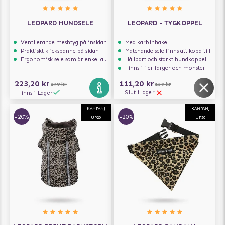
LEOPARD HUNDSELE
LEOPARD - TYGKOPPEL
Ventilerande meshtyg på insidan
Med karbinhake
Praktiskt klickspänne på sidan
Matchande sele finns att köpa till
Ergonomisk sele som är enkel att ta på och av
Hållbart och starkt hundkoppel
Finns i fler färger och mönster
223,20 kr
111,20 kr
279 kr
139 kr
Slut i lager
Finns i Lager
KAMPANJ
KAMPANJ
-20%
-20%
UP20
UP20