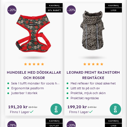
KAMPANJ
KAMPANJ
-20%
-20%
20% RABATT
UP20
HUNDSELE MED DÖDSKALLAR
LEOPARD PRINT RAINSTORM
OCH ROSOR
REGNTÄCKE
Sele i tufft mönster för coola hundar
Med reflexer för ökad säkerhet
Ergonomisk passform
Lätt att ta på och av
Justerbar i storlek
Praktisk, mjuk och skön
Praktiskt regntäcke
191,20 kr
199,20 kr
239 kr
249 kr
Finns i Lager
Finns i Lager
KAMPANJ
KAMPANJ
-78%
-20%
OUTLET
UP20