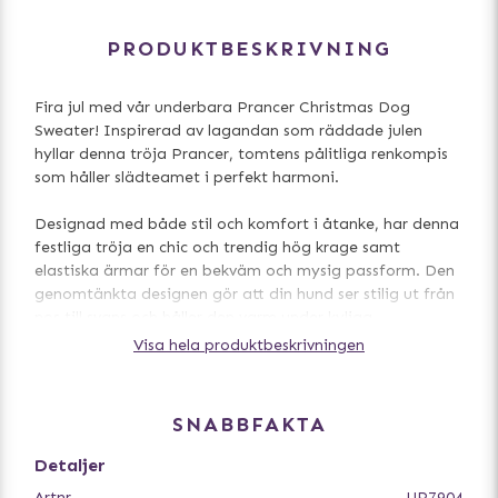
PRODUKTBESKRIVNING
Fira jul med vår underbara Prancer Christmas Dog
Sweater! Inspirerad av lagandan som räddade julen
hyllar denna tröja Prancer, tomtens pålitliga renkompis
som håller slädteamet i perfekt harmoni.
Designad med både stil och komfort i åtanke, har denna
festliga tröja en chic och trendig hög krage samt
elastiska ärmar för en bekväm och mysig passform. Den
genomtänkta designen gör att din hund ser stilig ut från
nos till svans och håller den varm under kyliga
vinterpromenader och julens festligheter.
Visa hela produktbeskrivningen
Oavsett om din hund stjäl showen på julfesten eller myser
vid brasan, kombinerar denna tröja festlig stil med
SNABBFAKTA
praktisk komfort. Låt din fyrbenta vän delta i
julstämningen och glänsa lika mycket som tomtens
Detaljer
slädteam!
Artnr
UP7904