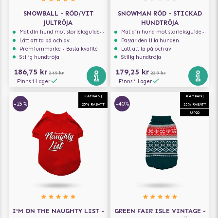
SNOWBALL - RÖD/VIT
SNOWMAN RÖD - STICKAD
JULTRÖJA
HUNDTRÖJA
Mät din hund mot storleksguiden för att få rätt storlek
Mät din hund mot storleksguiden för att få rätt storlek
Lätt att ta på och av
Passar den lilla hunden
Premiummärke - Bästa kvalité
Lätt att ta på och av
Stilig hundtröja
Stilig hundtröja
186,75 kr
179,25 kr
249 kr
239 kr
Finns i Lager
Finns i Lager
KAMPANJ
KAMPANJ
-25%
-40%
25% RABATT
25% RABATT
UP20
I'M ON THE NAUGHTY LIST -
GREEN FAIR ISLE VINTAGE -