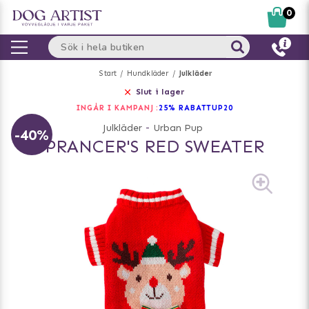
0
Start
Hundkläder
Julkläder
Slut i lager
INGÅR I KAMPANJ :
25% RABATT
UP20
Julkläder
-
Urban Pup
-40%
PRANCER'S RED SWEATER