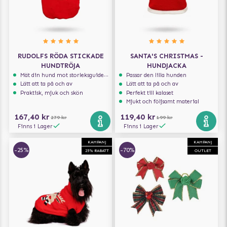
RUDOLFS RÖDA STICKADE
SANTA'S CHRISTMAS -
HUNDTRÖJA
HUNDJACKA
Mät din hund mot storleksguiden för att få rätt storlek
Passar den lilla hunden
Lätt att ta på och av
Lätt att ta på och av
Praktisk, mjuk och skön
Perfekt till kalaset
Mjukt och följsamt material
167,40 kr
119,40 kr
279 kr
199 kr
Finns i Lager
Finns i Lager
KAMPANJ
KAMPANJ
-25%
-70%
25% RABATT
OUTLET