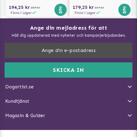
194,25 kr
179,25 kr
259 kr
239 kr
Finns i Lager
Finns i Lager
Ange din mejladress för att
Vad kan hundar äta?
Håll dig uppdaterad med nyheter och kampanjerbjudanden.
Så mäter du din hund
Träna Nose Work hemma
DogArtist.se drivs av:
Purefun Commerce AB
Kundservice - FAQ
Momsnr: SE5567445209
SKICKA IN
Så gör du promenaden roligare
E-post:
info@dogartist.se
Om oss
Introducera katt och hund för varandra
Dogartist.se
Köpvillkor
Magasin - Visa alla artiklar
Kundtjänst
Ångra Köp
Hundreflexer
Magasin & Guider
Hundbäddar