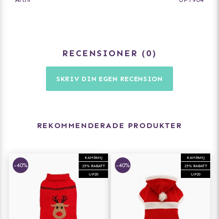
- Prancer ren-design
- Bekväm och snygg avslutning med elastisk kant och
hög krage
- Enkel att rengöra: maskintvättbar, torkas i låg
RECENSIONER
0
temperatur eller lufttork
Storleksguide Urban Pup
SKRIV DIN EGEN RECENSION
Välj en storlek större för de hundraser som är breda om
bröstkorgen (tex. Engelsk bulldog).
Välj en storlek mindre för smala hundraser (tex.
vinthundar).
REKOMMENDERADE PRODUKTER
KAMPANJ
KAMPANJ
-40%
-40%
25% RABATT
25% RABATT
UP20
UP20