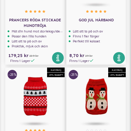
PRANCERS RÖDA STICKADE
GOD JUL HÅRBAND
HUNDTRÖJA
Mät din hund mot storleksguiden för att få rätt storlek
Lätt att ta på och av
Passar den lilla hunden
Finns i fler färger
Lätt att ta på och av
Perfekt till kalaset
Praktisk, mjuk och skön
179,25 kr
8,70 kr
239 kr
29 kr
Finns i Lager
Finns i Lager
KAMPANJ
KAMPANJ
-25%
-25%
25% RABATT
25% RABATT