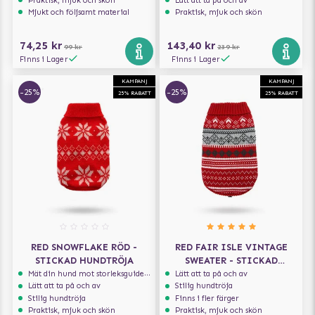
Mjukt och följsamt material
Praktisk, mjuk och skön
74,25 kr
143,40 kr
99 kr
239 kr
Finns i Lager
Finns i Lager
KAMPANJ
KAMPANJ
-25%
-25%
25% RABATT
25% RABATT
RED SNOWFLAKE RÖD -
RED FAIR ISLE VINTAGE
STICKAD HUNDTRÖJA
SWEATER - STICKAD
HUNDTRÖJA
Mät din hund mot storleksguiden för att få rätt storlek
Lätt att ta på och av
Lätt att ta på och av
Stilig hundtröja
Stilig hundtröja
Finns i fler färger
Praktisk, mjuk och skön
Praktisk, mjuk och skön