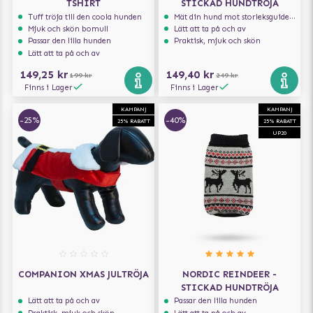
TSHIRT
STICKAD HUNDTRÖJA
Tuff tröja till den coola hunden
Mät din hund mot storleksguiden för att få rätt storlek
Mjuk och skön bomull
Lätt att ta på och av
Passar den lilla hunden
Praktisk, mjuk och skön
Lätt att ta på och av
149,25 kr
149,40 kr
199 kr
249 kr
Finns i Lager
Finns i Lager
KAMPANJ
KAMPANJ
-25%
-40%
25% RABATT
25% RABATT
UP20
COMPANION XMAS JULTRÖJA
NORDIC REINDEER -
STICKAD HUNDTRÖJA
Lätt att ta på och av
Passar den lilla hunden
Praktisk, mjuk och skön
Lätt att ta på och av