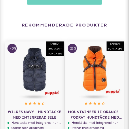
REKOMMENDERADE PRODUKTER
KAMPANJ
KAMPANJ
-40%
-25%
20% RABATT
PUPPIA 25%
PUPPIA 25%
WILKES NAVY - HUNDTÄCKE
MOUNTAINEER II ORANGE -
MED INTEGRERAD SELE
FODRAT HUNDTÄCKE MED
INTEGRERAD SELE
Hundtäcke med integrerad hundsele
Hundtäcke med integrerad hundsele
Stängs med dragkedja
Stängs med dragkedja