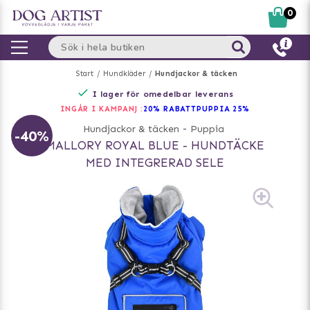
0
Start
Hundkläder
Hundjackor & täcken
I lager för omedelbar leverans
INGÅR I KAMPANJ :
20% RABATT
PUPPIA 25%
Hundjackor & täcken
-
Puppia
-40%
MALLORY ROYAL BLUE - HUNDTÄCKE
MED INTEGRERAD SELE