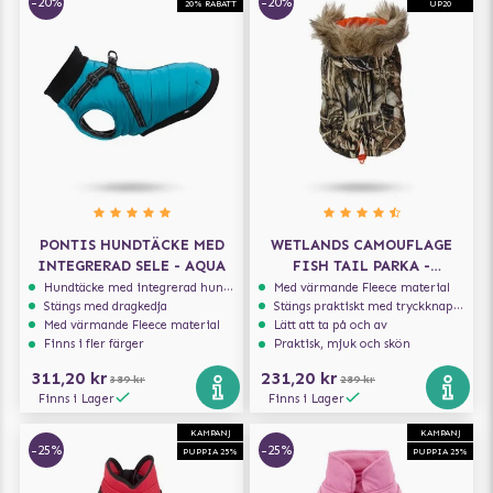
-20%
-20%
20% RABATT
UP20
PONTIS HUNDTÄCKE MED
WETLANDS CAMOUFLAGE
INTEGRERAD SELE - AQUA
FISH TAIL PARKA -
HUNDJACKA
Hundtäcke med integrerad hundsele
Med värmande Fleece material
Stängs med dragkedja
Stängs praktiskt med tryckknappar
Med värmande Fleece material
Lätt att ta på och av
Finns i fler färger
Praktisk, mjuk och skön
311,20 kr
231,20 kr
389 kr
289 kr
Finns i Lager
Finns i Lager
KAMPANJ
KAMPANJ
-25%
-25%
PUPPIA 25%
PUPPIA 25%