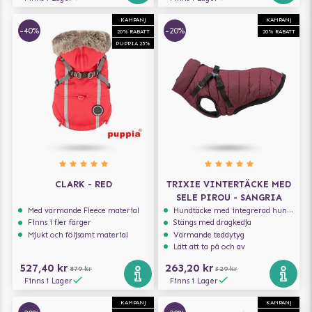
KAMPANJ
KAMPANJ
-40%
-20%
20% RABATT
20% RABATT
PUPPIA 25%
CLARK - RED
TRIXIE VINTERTÄCKE MED
SELE PIROU - SANGRIA
Med värmande Fleece material
Hundtäcke med integrerad hundsele
Finns i fler färger
Stängs med dragkedja
Mjukt och följsamt material
Värmande teddytyg
Lätt att ta på och av
527,40 kr
263,20 kr
879 kr
329 kr
Finns i Lager
Finns i Lager
KAMPANJ
KAMPANJ