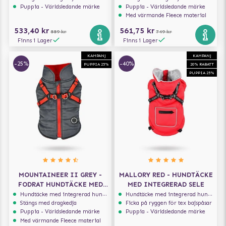
Puppia - Världsledande märke
Puppia - Världsledande märke
Med värmande Fleece material
533,40 kr
561,75 kr
889 kr
749 kr
Finns i Lager
Finns i Lager
KAMPANJ
KAMPANJ
-25%
-40%
PUPPIA 25%
20% RABATT
PUPPIA 25%
MOUNTAINEER II GREY -
MALLORY RED - HUNDTÄCKE
FODRAT HUNDTÄCKE MED
MED INTEGRERAD SELE
INTEGRERAD SELE
Hundtäcke med integrerad hundsele
Hundtäcke med integrerad hundsele
Stängs med dragkedja
Ficka på ryggen för tex bajspåsar
Puppia - Världsledande märke
Puppia - Världsledande märke
Med värmande Fleece material