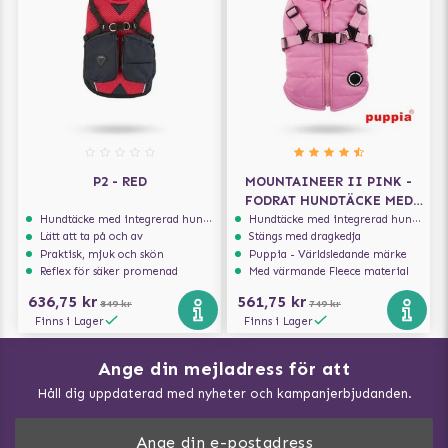
P2 - RED
MOUNTAINEER II PINK -
FODRAT HUNDTÄCKE MED
INTEGRERAD SELE
Hundtäcke med integrerad hundsele
Hundtäcke med integrerad hundsele
Lätt att ta på och av
Stängs med dragkedja
Praktisk, mjuk och skön
Puppia - Världsledande märke
Reflex för säker promenad
Med värmande Fleece material
636,75 kr
561,75 kr
849 kr
749 kr
Finns i Lager
Finns i Lager
Ange din mejladress för att
Vad kan hundar äta?
Håll dig uppdaterad med nyheter och kampanjerbjudanden.
Så mäter du din hund