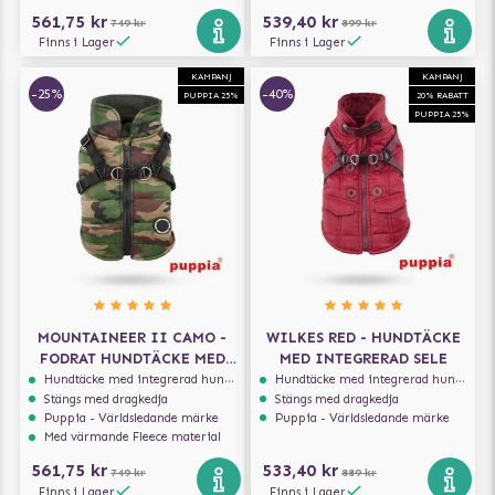
561,75 kr
539,40 kr
749 kr
899 kr
Finns i Lager
Finns i Lager
KAMPANJ
KAMPANJ
-25%
-40%
PUPPIA 25%
20% RABATT
PUPPIA 25%
MOUNTAINEER II CAMO -
WILKES RED - HUNDTÄCKE
FODRAT HUNDTÄCKE MED
MED INTEGRERAD SELE
INTEGRERAD SELE
Hundtäcke med integrerad hundsele
Hundtäcke med integrerad hundsele
Stängs med dragkedja
Stängs med dragkedja
Puppia - Världsledande märke
Puppia - Världsledande märke
Med värmande Fleece material
561,75 kr
533,40 kr
749 kr
889 kr
Finns i Lager
Finns i Lager