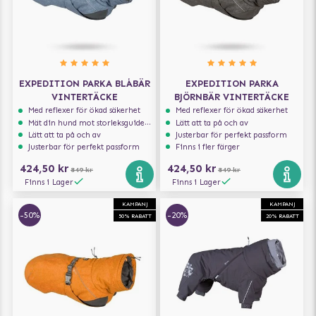
EXPEDITION PARKA BLÅBÄR
EXPEDITION PARKA
VINTERTÄCKE
BJÖRNBÄR VINTERTÄCKE
Med reflexer för ökad säkerhet
Med reflexer för ökad säkerhet
Mät din hund mot storleksguiden för att få rätt storlek
Lätt att ta på och av
Lätt att ta på och av
Justerbar för perfekt passform
Justerbar för perfekt passform
Finns i fler färger
424,50 kr
424,50 kr
849 kr
849 kr
Finns i Lager
Finns i Lager
KAMPANJ
KAMPANJ
-50%
-20%
50% RABATT
20% RABATT