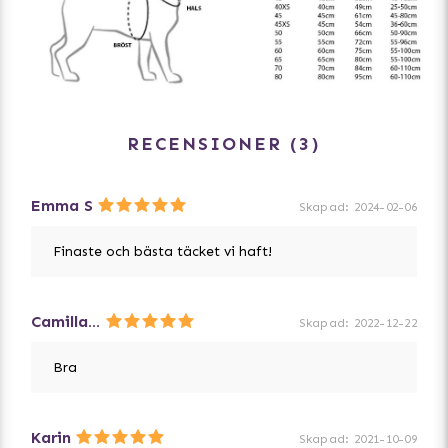
bulldog-typ
RECENSIONER
3
Emma S
Skapad
:
2024-02-06
Finaste och bästa täcket vi haft!
Camilla sternehed
Skapad
:
2022-12-22
Bra
Karin
Skapad
:
2021-10-09