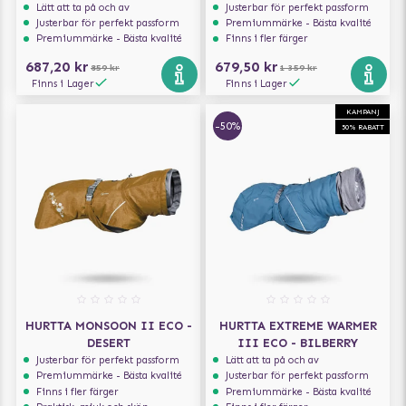
Lätt att ta på och av
Justerbar för perfekt passform
Justerbar för perfekt passform
Premiummärke - Bästa kvalité
Premiummärke - Bästa kvalité
Finns i fler färger
687,20 kr
679,50 kr
859 kr
1 359 kr
Finns i Lager
Finns i Lager
KAMPANJ
-50%
50% RABATT
HURTTA MONSOON II ECO -
HURTTA EXTREME WARMER
DESERT
III ECO - BILBERRY
Justerbar för perfekt passform
Lätt att ta på och av
Premiummärke - Bästa kvalité
Justerbar för perfekt passform
Finns i fler färger
Premiummärke - Bästa kvalité