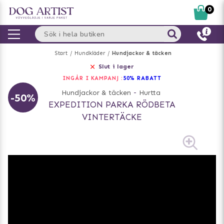
0
Start
Hundkläder
Hundjackor & täcken
Slut i lager
INGÅR I KAMPANJ :
50% RABATT
Hundjackor & täcken
-
Hurtta
-50%
EXPEDITION PARKA RÖDBETA
VINTERTÄCKE