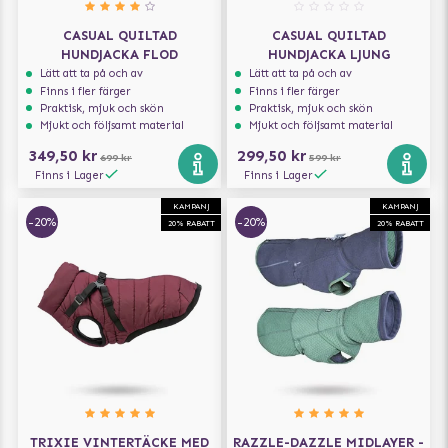
CASUAL QUILTAD
CASUAL QUILTAD
HUNDJACKA FLOD
HUNDJACKA LJUNG
Lätt att ta på och av
Lätt att ta på och av
Finns i fler färger
Finns i fler färger
Praktisk, mjuk och skön
Praktisk, mjuk och skön
Mjukt och följsamt material
Mjukt och följsamt material
349,50 kr
299,50 kr
699 kr
599 kr
Finns i Lager
Finns i Lager
KAMPANJ
KAMPANJ
-20%
-20%
20% RABATT
20% RABATT
TRIXIE VINTERTÄCKE MED
RAZZLE-DAZZLE MIDLAYER -