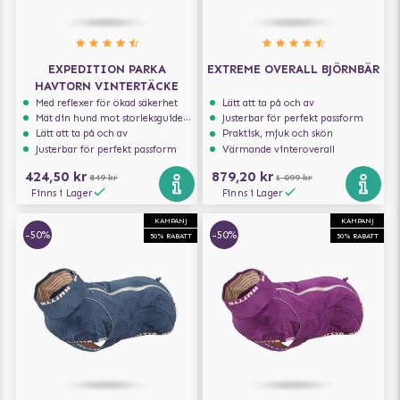
EXPEDITION PARKA
EXTREME OVERALL BJÖRNBÄR
HAVTORN VINTERTÄCKE
Med reflexer för ökad säkerhet
Lätt att ta på och av
Mät din hund mot storleksguiden för att få rätt storlek
Justerbar för perfekt passform
Lätt att ta på och av
Praktisk, mjuk och skön
Justerbar för perfekt passform
Värmande vinteroverall
424,50 kr
879,20 kr
849 kr
1 099 kr
Finns i Lager
Finns i Lager
KAMPANJ
KAMPANJ
-50%
-50%
50% RABATT
50% RABATT