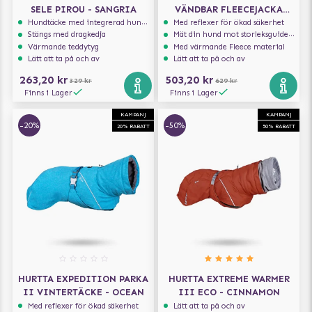
SELE PIROU - SANGRIA
VÄNDBAR FLEECEJACKA
BJÖRNBÄR
Hundtäcke med integrerad hundsele
Med reflexer för ökad säkerhet
Stängs med dragkedja
Mät din hund mot storleksguiden för att få rätt storlek
Värmande teddytyg
Med värmande Fleece material
Lätt att ta på och av
Lätt att ta på och av
263,20 kr
503,20 kr
329 kr
629 kr
Finns i Lager
Finns i Lager
KAMPANJ
KAMPANJ
-20%
-50%
20% RABATT
50% RABATT
HURTTA EXPEDITION PARKA
HURTTA EXTREME WARMER
II VINTERTÄCKE - OCEAN
III ECO - CINNAMON
Med reflexer för ökad säkerhet
Lätt att ta på och av