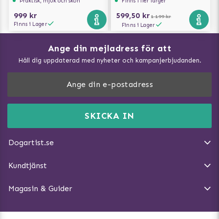
Praktisk, mjuk och skön
Finns i fler färger
999 kr
599,50 kr
1 199 kr
Finns i Lager
Finns i Lager
Ange din mejladress för att
Vad kan hundar äta?
Håll dig uppdaterad med nyheter och kampanjerbjudanden.
Så mäter du din hund
Träna Nose Work hemma
DogArtist.se drivs av:
Purefun Commerce AB
Kundservice - FAQ
Momsnr: SE5567445209
SKICKA IN
Så gör du promenaden roligare
E-post:
info@dogartist.se
Om oss
Introducera katt och hund för varandra
Dogartist.se
Köpvillkor
Magasin - Visa alla artiklar
Kundtjänst
Ångra Köp
Hundreflexer
Magasin & Guider
Hundbäddar