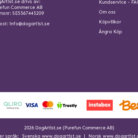
Artist.se drivs av:
Kundservice - F
refun Commerce AB
Om oss
snr: SE5567445209
Köpvillkor
ost:
info@dogartist.se
Ångra Köp
2026 DogArtist.se (Purefun Commerce AB)
er språk:
Svenska www.dogartist.se
Norsk www.dogartist.