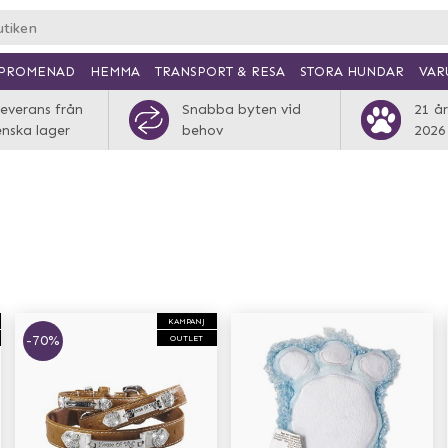
PROMENAD
HEMMA
TRANSPORT & RESA
VAR
STORA HUNDAR
everans från
Snabba byten vid
21 år
enska lager
behov
2026
KAMPANJ
-70%
OUTLET