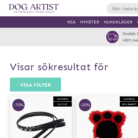
HUNDKLÄDER
REA
NYHETER
Snabb l
vårt sv
visar sökresultat för
VISA FILTER
KAMPANJ
KAMPANJ
-70%
-20%
OUTLET
20% RABATT