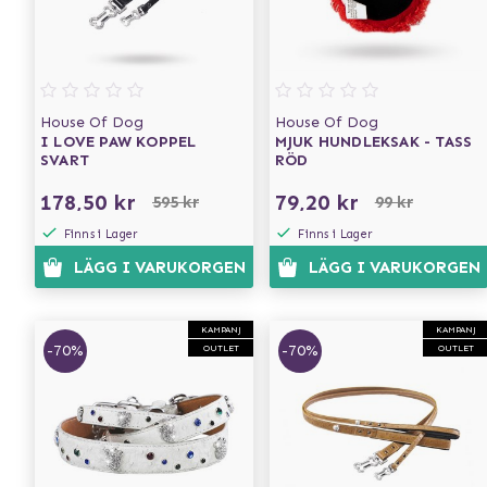
House Of Dog
House Of Dog
I LOVE PAW KOPPEL
MJUK HUNDLEKSAK - TASS
SVART
RÖD
178,50 kr
79,20 kr
595 kr
99 kr
Finns i Lager
Finns i Lager
LÄGG I VARUKORGEN
LÄGG I VARUKORGEN
KAMPANJ
KAMPANJ
-70%
-70%
OUTLET
OUTLET