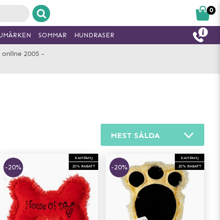
0
UMÄRKEN
SOMMAR
HUNDRASER
 online 2005 -
MEST SÅLDA
KAMPANJ
KAMPANJ
-20%
-20%
20% RABATT
20% RABATT