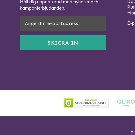
Dog
Håll dig uppdaterad med nyheter och
Pu
kampanjerbjudanden.
Mom
E-p
SKICKA IN
Fl