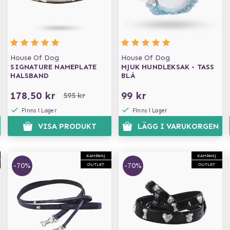
House Of Dog
House Of Dog
SIGNATURE NAMEPLATE
MJUK HUNDLEKSAK - TASS
HALSBAND
BLÅ
178,50 kr
99 kr
595 kr
Finns i Lager
Finns i Lager
VISA PRODUKT
LÄGG I VARUKORGEN
KAMPANJ
KAMPANJ
-70%
-70%
OUTLET
OUTLET