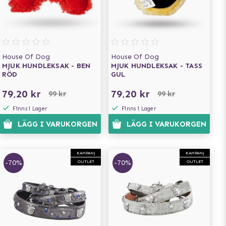
House Of Dog
House Of Dog
MJUK HUNDLEKSAK - BEN
MJUK HUNDLEKSAK - TASS
RÖD
GUL
79,20 kr
79,20 kr
99 kr
99 kr
Finns i Lager
Finns i Lager
LÄGG I VARUKORGEN
LÄGG I VARUKORGEN
KAMPANJ
KAMPANJ
-70%
-70%
OUTLET
OUTLET